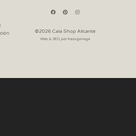
d
©2026 Cala Shop Alicante
ción
Web & SEO
por
Kasogonaga