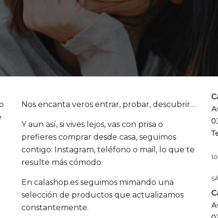
C
to
Nos encanta veros entrar, probar, descubrir…
A
e
0
Y aun así, si vives lejos, vas con prisa o
T
prefieres comprar desde casa, seguimos
contigo: Instagram, teléfono o mail, lo que te
10
resulte más cómodo.
S
En
calashop.es
seguimos mimando una
C
selección de productos que actualizamos
A
constantemente.
0