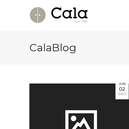
CalaBlog
JUN
02
2017