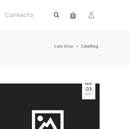
Contacto
0
Cala Shop
>
CalaBlog
MAY
03
2017