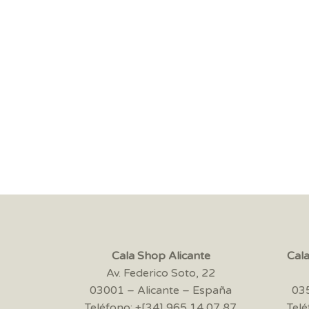
Cala Shop Alicante
Cal
Av. Federico Soto, 22
03001 – Alicante – España
035
Teléfono: +[34] 965 14 07 87
Telé