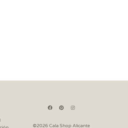
d
©2026 Cala Shop Alicante
ción