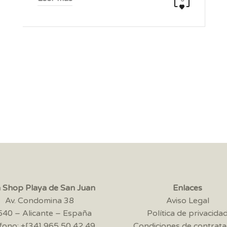
a Shop Playa de San Juan
Enlaces
Av. Condomina 38
Aviso Legal
40 – Alicante – España
Política de privacida
fono: +[34] 965 50 42 49
Condiciones de contrata