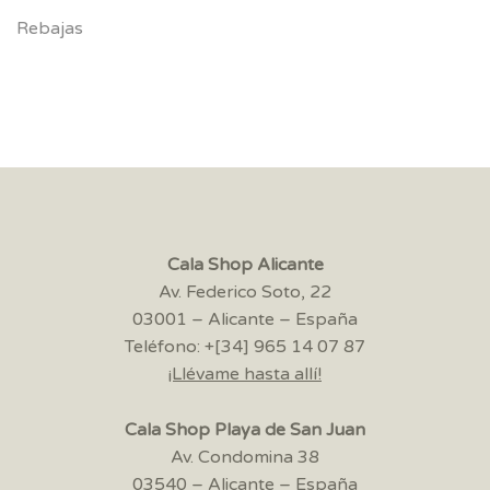
Rebajas
Cala Shop Alicante
Av. Federico Soto, 22
03001 – Alicante – España
Teléfono: +[34] 965 14 07 87
¡Llévame hasta allí!
Cala Shop Playa de San Juan
Av. Condomina 38
03540 – Alicante – España