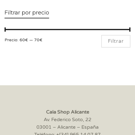
Filtrar por precio
Pr
Pr
Precio:
60€
—
70€
Filtrar
m
m
Cala Shop Alicante
Av. Federico Soto, 22
03001 – Alicante – España
Teléfono: +[34] 965 14 07 87