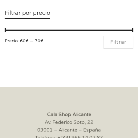
Filtrar por precio
Pr
Pr
Precio:
60€
—
70€
Filtrar
m
m
Cala Shop Alicante
Av. Federico Soto, 22
03001 – Alicante – España
Teléfono: +[34] 965 14 07 87