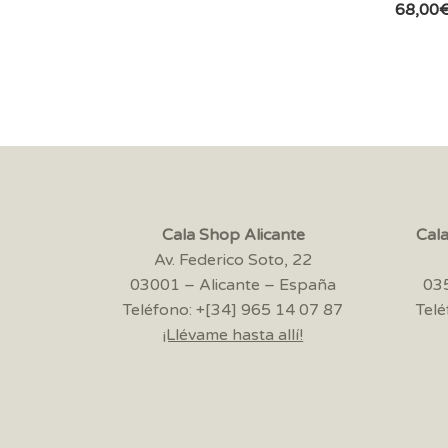
68,00
Cala Shop Alicante
Cal
Av. Federico Soto, 22
03001 – Alicante – España
035
Teléfono: +[34] 965 14 07 87
Telé
¡Llévame hasta allí!