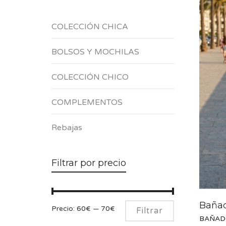
COLECCIÓN CHICA
BOLSOS Y MOCHILAS
COLECCIÓN CHICO
COMPLEMENTOS
Rebajas
Filtrar por precio
Baña
Precio
Precio
Precio:
60€
—
70€
Filtrar
BAÑAD
mínimo
máximo