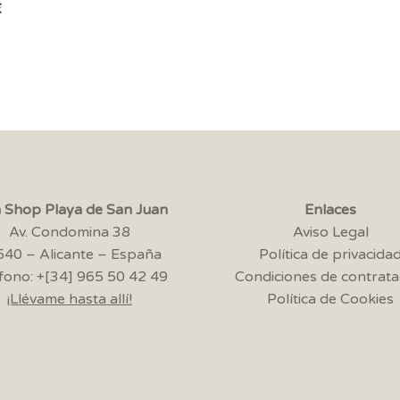
€
a Shop Playa de San Juan
Enlaces
Av. Condomina 38
Aviso Legal
40 – Alicante – España
Política de privacida
fono: +[34] 965 50 42 49
Condiciones de contrata
¡Llévame hasta allí!
Política de Cookies