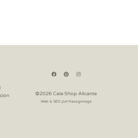
d
©2026 Cala Shop Alicante
ción
Web & SEO
por
Kasogonaga