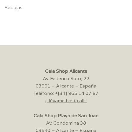
Rebajas
Cala Shop Alicante
Av. Federico Soto, 22
03001 – Alicante – España
Teléfono: +[34] 965 14 07 87
¡Llévame hasta allí!
Cala Shop Playa de San Juan
Av. Condomina 38
03540 – Alicante – España