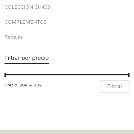
COLECCIÓN CHICO
COMPLEMENTOS
Rebajas
Filtrar por precio
Pr
Pr
Precio:
20€
—
30€
Filtrar
m
m