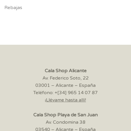
Rebajas
Cala Shop Alicante
Av. Federico Soto, 22
03001 – Alicante – España
Teléfono: +[34] 965 14 07 87
¡Llévame hasta allí!
Cala Shop Playa de San Juan
Av. Condomina 38
03540 – Alicante – España