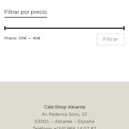
Filtrar por precio
Pr
Pr
Precio:
30€
—
40€
Filtrar
m
m
Cala Shop Alicante
Av. Federico Soto, 22
03001 – Alicante – España
Teléfono: +[34] 965 14 07 87