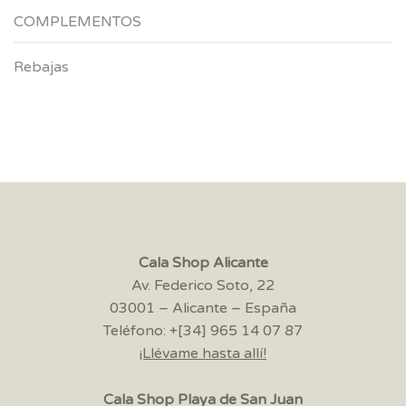
COMPLEMENTOS
Rebajas
Cala Shop Alicante
Av. Federico Soto, 22
03001 – Alicante – España
Teléfono: +[34] 965 14 07 87
¡Llévame hasta allí!
Cala Shop Playa de San Juan