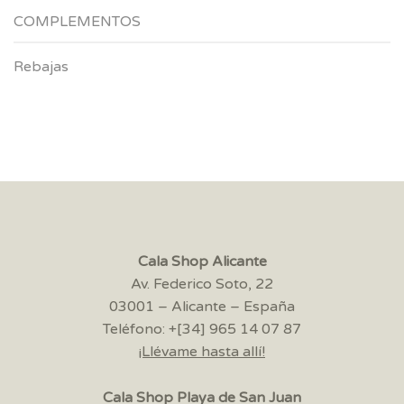
COMPLEMENTOS
Rebajas
Cala Shop Alicante
Av. Federico Soto, 22
03001 – Alicante – España
Teléfono: +[34] 965 14 07 87
¡Llévame hasta allí!
Cala Shop Playa de San Juan