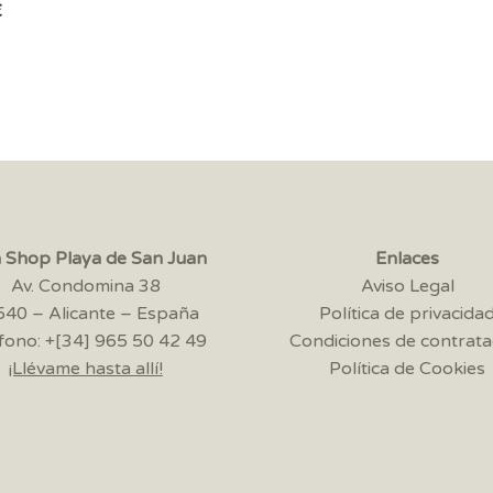
€
a Shop Playa de San Juan
Enlaces
Av. Condomina 38
Aviso Legal
40 – Alicante – España
Política de privacida
fono: +[34] 965 50 42 49
Condiciones de contrata
¡Llévame hasta allí!
Política de Cookies