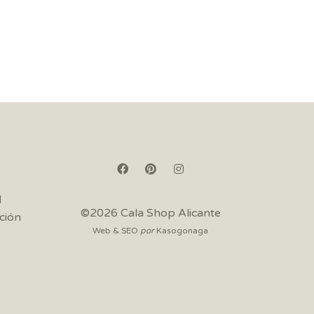
d
©2026 Cala Shop Alicante
ción
Web & SEO
por
Kasogonaga