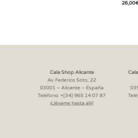
26,00
Cala Shop Alicante
Cal
Av. Federico Soto, 22
03001 – Alicante – España
035
Teléfono: +[34] 965 14 07 87
Telé
¡Llévame hasta allí!