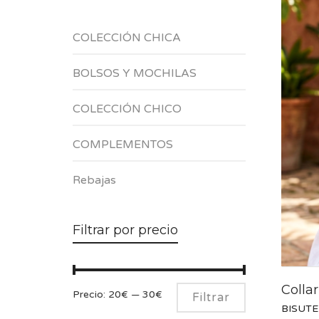
COLECCIÓN CHICA
BOLSOS Y MOCHILAS
COLECCIÓN CHICO
COMPLEMENTOS
Rebajas
Filtrar por precio
Colla
Precio
Precio
Precio:
20€
—
30€
Filtrar
BISUTE
mínimo
máximo