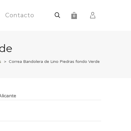
Contacto
0
rde
s
>
Correa Bandolera de Lino Piedras fondo Verde
licante