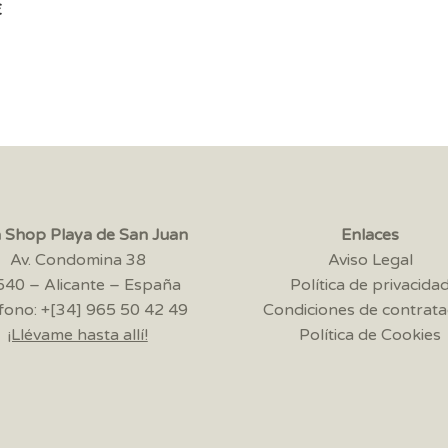
€
a Shop Playa de San Juan
Enlaces
Av. Condomina 38
Aviso Legal
40 – Alicante – España
Política de privacida
fono: +[34] 965 50 42 49
Condiciones de contrata
¡Llévame hasta allí!
Política de Cookies