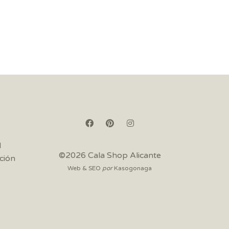
d
©2026 Cala Shop Alicante
ción
Web & SEO
por
Kasogonaga