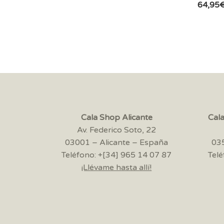
64,95
Cala Shop Alicante
Cal
Av. Federico Soto, 22
03001 – Alicante – España
035
Teléfono: +[34] 965 14 07 87
Telé
¡Llévame hasta allí!