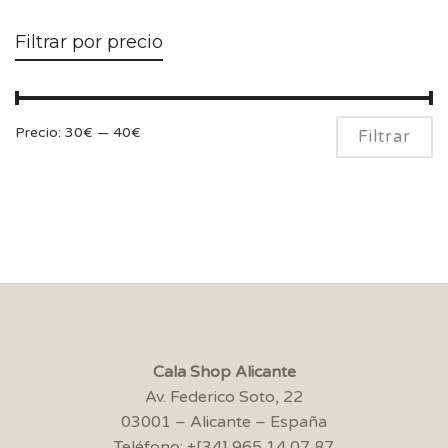
Filtrar por precio
Pr
Pr
Precio:
30€
—
40€
Filtrar
m
m
Cala Shop Alicante
Av. Federico Soto, 22
03001 – Alicante – España
Teléfono: +[34] 965 14 07 87