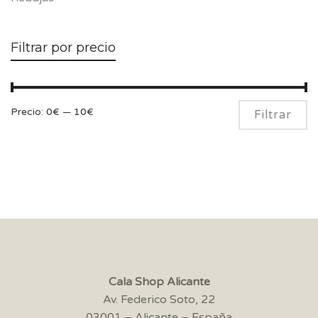
Filtrar por precio
Pr
Pr
Precio:
0€
—
10€
Filtrar
m
m
Cala Shop Alicante
Av. Federico Soto, 22
03001 – Alicante – España