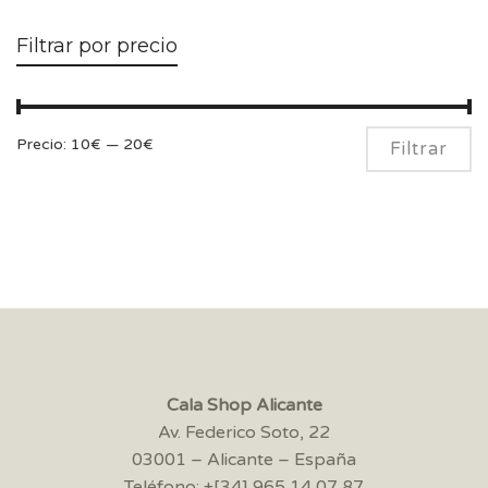
Filtrar por precio
Pr
Pr
Precio:
10€
—
20€
Filtrar
m
m
Cala Shop Alicante
Av. Federico Soto, 22
03001 – Alicante – España
Teléfono: +[34] 965 14 07 87