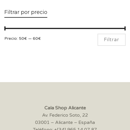
Filtrar por precio
Pr
Pr
Precio:
50€
—
60€
Filtrar
m
m
Cala Shop Alicante
Av. Federico Soto, 22
03001 – Alicante – España
Teléfono: +[34] 965 14 07 87