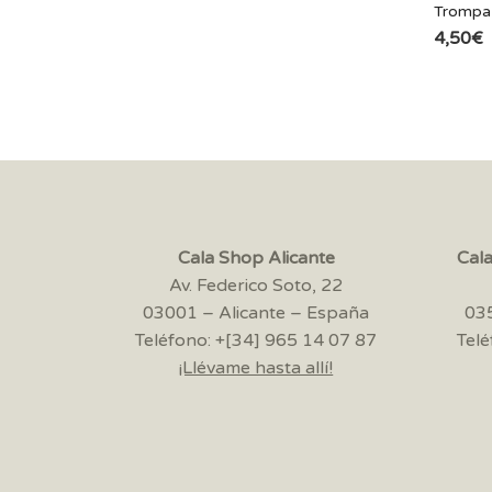
Trompa 
4,50
€
Cala Shop Alicante
Cal
Av. Federico Soto, 22
03001 – Alicante – España
035
Teléfono: +[34] 965 14 07 87
Telé
¡Llévame hasta allí!