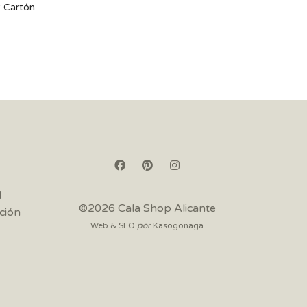
 Cartón
d
©2026 Cala Shop Alicante
ción
Web & SEO
por
Kasogonaga