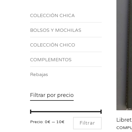
COLECCIÓN CHICA
BOLSOS Y MOCHILAS
COLECCIÓN CHICO
COMPLEMENTOS
Rebajas
Filtrar por precio
Libre
Precio
Precio
Precio:
0€
—
10€
Filtrar
COMPL
mínimo
máximo