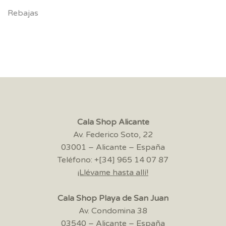
Rebajas
Cala Shop Alicante
Av. Federico Soto, 22
03001 – Alicante – España
Teléfono: +[34] 965 14 07 87
¡Llévame hasta allí!
Cala Shop Playa de San Juan
Av. Condomina 38
03540 – Alicante – España