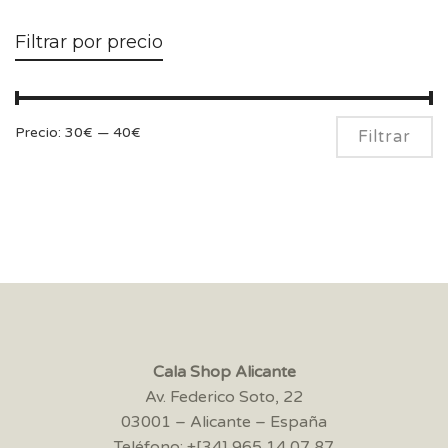
Filtrar por precio
Pr
Pr
Precio:
30€
—
40€
Filtrar
m
m
Cala Shop Alicante
Av. Federico Soto, 22
03001 – Alicante – España
Teléfono: +[34] 965 14 07 87