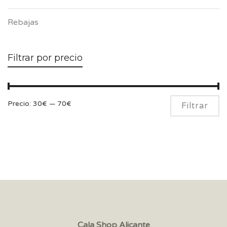
Rebajas
Filtrar por precio
Pr
Pr
Precio:
30€
—
70€
Filtrar
m
m
Cala Shop Alicante