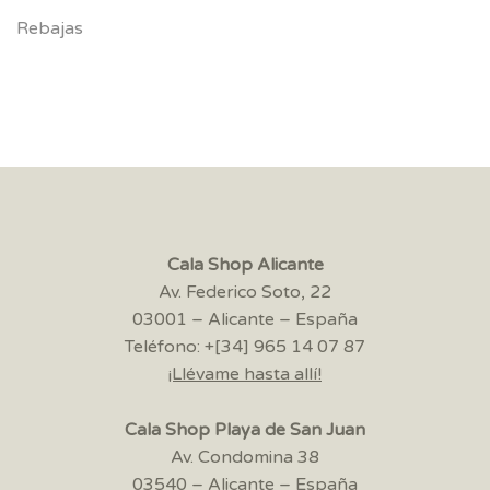
Rebajas
Cala Shop Alicante
Av. Federico Soto, 22
03001 – Alicante – España
Teléfono: +[34] 965 14 07 87
¡Llévame hasta allí!
Cala Shop Playa de San Juan
Av. Condomina 38
03540 – Alicante – España