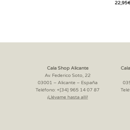
22,95
Cala Shop Alicante
Cal
Av. Federico Soto, 22
03001 – Alicante – España
035
Teléfono: +[34] 965 14 07 87
Telé
¡Llévame hasta allí!