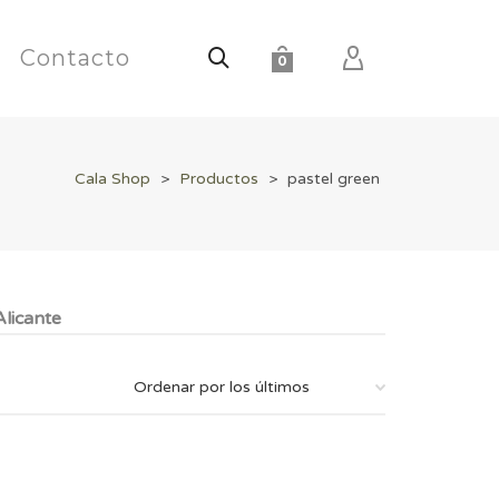
Contacto
0
Cala Shop
>
Productos
>
pastel green
licante