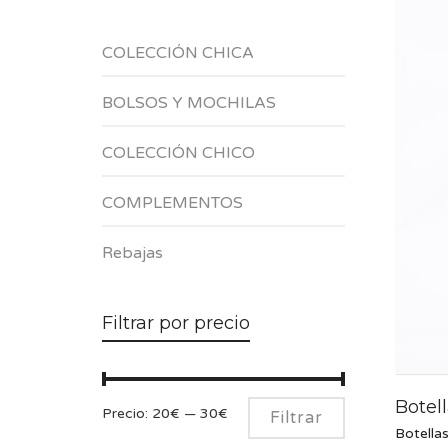
COLECCIÓN CHICA
BOLSOS Y MOCHILAS
COLECCIÓN CHICO
COMPLEMENTOS
Rebajas
Filtrar por precio
Botel
Precio
Precio
Precio:
20€
—
30€
Filtrar
Botella
mínimo
máximo