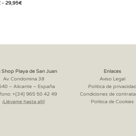
Rango
€
-
29,95
€
de
precios:
desde
22,95€
hasta
29,95€
a Shop Playa de San Juan
Enlaces
Av. Condomina 38
Aviso Legal
40 – Alicante – España
Política de privacida
fono: +[34] 965 50 42 49
Condiciones de contrata
¡Llévame hasta allí!
Política de Cookies