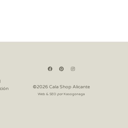
d
©2026 Cala Shop Alicante
ción
Web & SEO
por
Kasogonaga