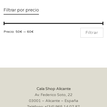
Filtrar por precio
Pr
Pr
Precio:
50€
—
60€
Filtrar
m
m
Cala Shop Alicante
Av. Federico Soto, 22
03001 – Alicante – España
Teléfono: +[34] 965 14 07 87