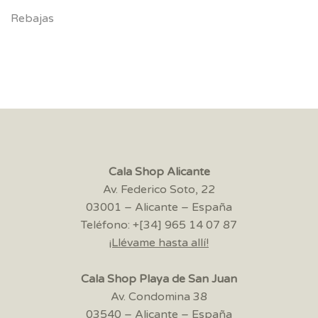
Rebajas
Cala Shop Alicante
Av. Federico Soto, 22
03001 – Alicante – España
Teléfono: +[34] 965 14 07 87
¡Llévame hasta allí!
Cala Shop Playa de San Juan
Av. Condomina 38
03540 – Alicante – España