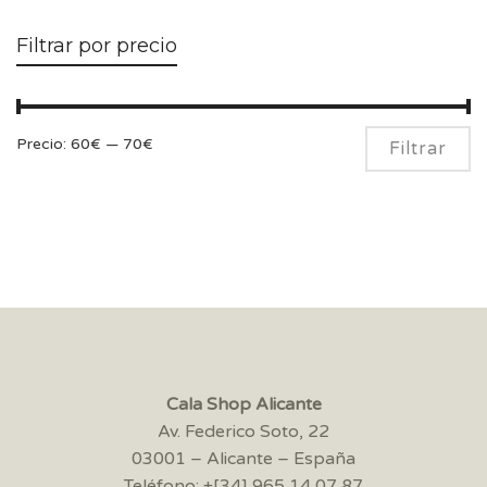
Filtrar por precio
Pr
Pr
Precio:
60€
—
70€
Filtrar
m
m
Cala Shop Alicante
Av. Federico Soto, 22
03001 – Alicante – España
Teléfono: +[34] 965 14 07 87