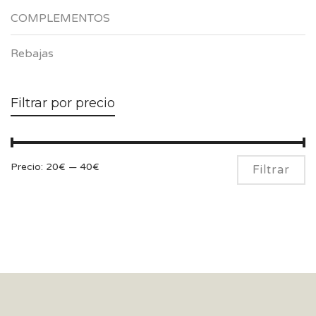
COMPLEMENTOS
Rebajas
Filtrar por precio
Pr
Pr
Precio:
20€
—
40€
Filtrar
m
m