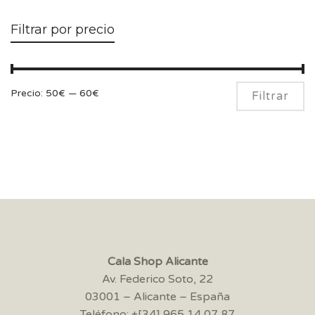
Filtrar por precio
Pr
Pr
Precio:
50€
—
60€
Filtrar
m
m
Cala Shop Alicante
Av. Federico Soto, 22
03001 – Alicante – España
Teléfono: +[34] 965 14 07 87