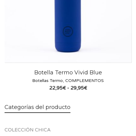
Botella Termo Vivid Blue
Botellas Termo
,
COMPLEMENTOS
Rango
22,95
€
-
29,95
€
de
precios:
desde
Categorías del producto
22,95€
hasta
29,95€
COLECCIÓN CHICA