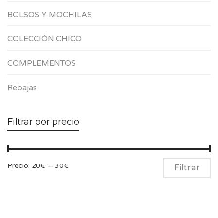
BOLSOS Y MOCHILAS
COLECCIÓN CHICO
COMPLEMENTOS
Rebajas
Filtrar por precio
Pr
Pr
Precio:
20€
—
30€
Filtrar
m
m