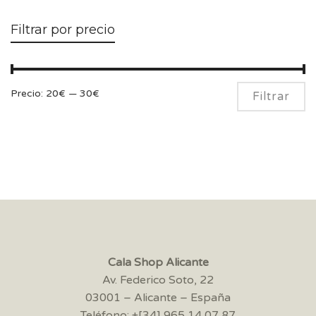
Filtrar por precio
Pr
Pr
Precio:
20€
—
30€
Filtrar
m
m
Cala Shop Alicante
Av. Federico Soto, 22
03001 – Alicante – España
Teléfono: +[34] 965 14 07 87