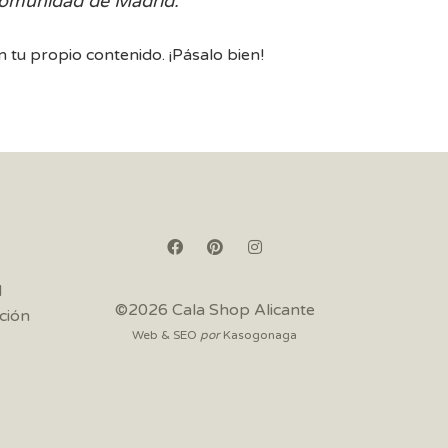
comunidad de Madrid.
 tu propio contenido. ¡Pásalo bien!
d
©2026 Cala Shop Alicante
ción
Web & SEO
por
Kasogonaga