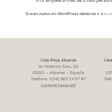
XYZ emplea a más de 2.000 persona
Si eres nuevo en WordPress deberías ir a
tu e
Cala Shop Alicante
Cal
Av. Federico Soto, 22
03001 – Alicante – España
035
Teléfono: +[34] 965 14 07 87
Telé
¡Llévame hasta allí!