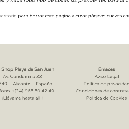
s y hace todo tipo de cosas sorprendentes para la 
scritorio
para borrar esta página y crear páginas nuevas con
a Shop Playa de San Juan
Enlaces
Av. Condomina 38
Aviso Legal
40 – Alicante – España
Política de privacida
fono: +[34] 965 50 42 49
Condiciones de contrata
¡Llévame hasta allí!
Política de Cookies