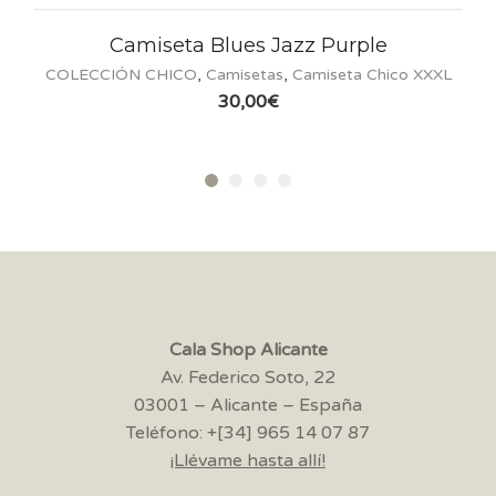
iseta Blues Jazz Purple
Ca
 CHICO
,
Camisetas
,
Camiseta Chico XXXL
COLE
30,00
€
Cala Shop Alicante
Av. Federico Soto, 22
03001 – Alicante – España
Teléfono: +[34] 965 14 07 87
¡Llévame hasta allí!