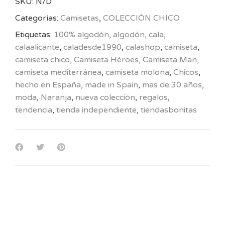
SKU:
N/D
Categorías:
Camisetas
,
COLECCIÓN CHICO
Etiquetas:
100% algodón
,
algodón
,
cala
,
calaalicante
,
caladesde1990
,
calashop
,
camiseta
,
camiseta chico
,
Camiseta Héroes
,
Camiseta Man
,
camiseta mediterránea
,
camiseta molona
,
Chicos
,
hecho en España
,
made in Spain
,
mas de 30 años
,
moda
,
Naranja
,
nueva colección
,
regalos
,
tendencia
,
tienda independiente
,
tiendasbonitas