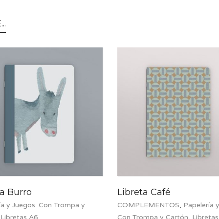
..
ta Burro
Libreta Café
ía y Juegos. Con Trompa y
COMPLEMENTOS
,
Papelería 
,
Libretas A6
Con Trompa y Cartón
,
Libreta