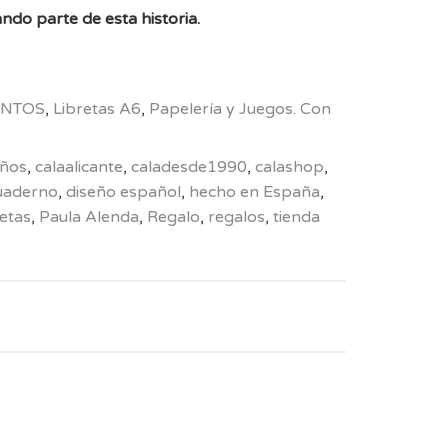
ndo parte de esta historia.
NTOS
,
Libretas A6
,
Papelería y Juegos. Con
años
,
calaalicante
,
caladesde1990
,
calashop
,
uaderno
,
diseño español
,
hecho en España
,
retas
,
Paula Alenda
,
Regalo
,
regalos
,
tienda