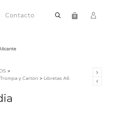
Contacto
0
licante
OS
>
 Trompa y Cartón
>
Libretas A6
dia