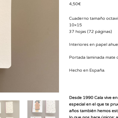
4,50
€
Cuaderno tamaño octavil
10×15
37 hojas (72 páginas)
Interiores en papel ahu
Portada laminada mate co
Hecho en España.
Desde 1990 Cala vive en 
especial en el que te pr
años también hemos est
lo que nos hace únicos: 