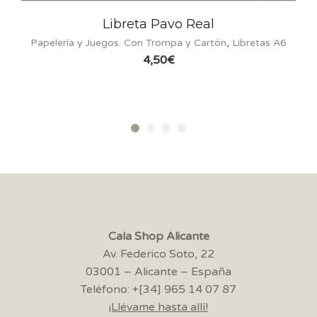
Libreta Pavo Real
Papelería y Juegos. Con Trompa y Cartón
,
Libretas A6
Pape
4,50
€
Cala Shop Alicante
Av. Federico Soto, 22
03001 – Alicante – España
Teléfono: +[34] 965 14 07 87
¡Llévame hasta allí!