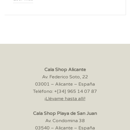
Cala Shop Alicante
Av. Federico Soto, 22
03001 – Alicante – España
Teléfono: +[34] 965 14 07 87
¡Llévame hasta allí!
Cala Shop Playa de San Juan
Av. Condomina 38
03540 – Alicante – España