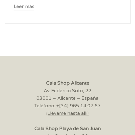
Leer más
Cala Shop Alicante
Av. Federico Soto, 22
03001 – Alicante – España
Teléfono: +[34] 965 14 07 87
¡Llévame hasta allí!
Cala Shop Playa de San Juan