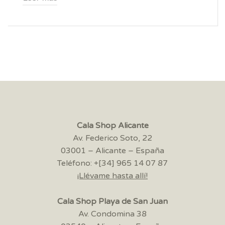
Cala Shop Alicante
Av. Federico Soto, 22
03001 – Alicante – España
Teléfono: +[34] 965 14 07 87
¡Llévame hasta allí!
Cala Shop Playa de San Juan
Av. Condomina 38