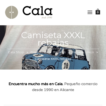
0
Camiseta XXXL
rebajas
Cala Shop
>
Productos
>
Rebajas
>
Rebajas chico
>
Camiseta XXXL rebajas
Encuentra mucho más en Cala.
Pequeño comercio
desde 1990 en Alicante