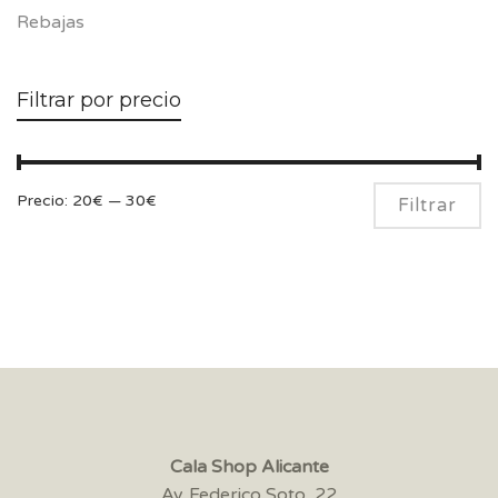
Rebajas
Filtrar por precio
Pr
Pr
Precio:
20€
—
30€
Filtrar
m
m
Cala Shop Alicante
Av. Federico Soto, 22