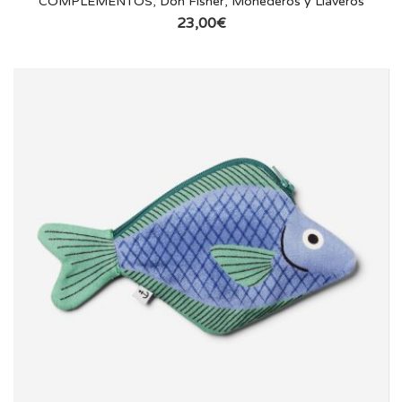
COMPLEMENTOS
,
Don Fisher
,
Monederos y Llaveros
23,00
€