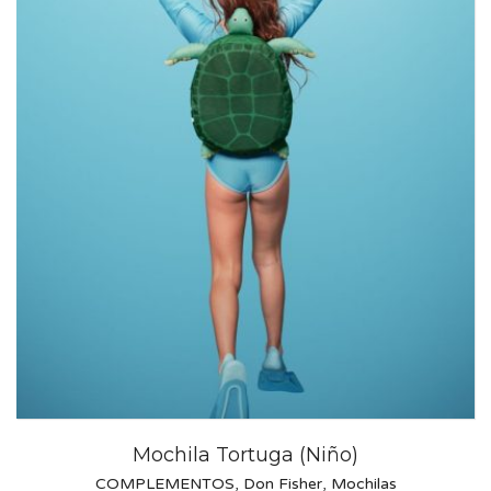
Mochila Tortuga (Niño)
COMPLEMENTOS
,
Don Fisher
,
Mochilas