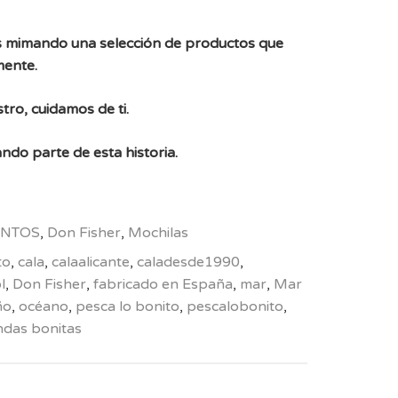
 mimando una selección de productos que
mente.
tro, cuidamos de ti.
ndo parte de esta historia.
NTOS
,
Don Fisher
,
Mochilas
to
,
cala
,
calaalicante
,
caladesde1990
,
l
,
Don Fisher
,
fabricado en España
,
mar
,
Mar
ño
,
océano
,
pesca lo bonito
,
pescalobonito
,
ndas bonitas