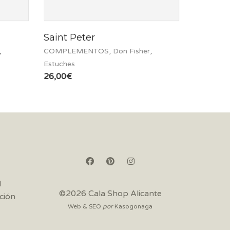
Saint Peter
,
COMPLEMENTOS
,
Don Fisher
,
Estuches
26,00
€
d
©2026 Cala Shop Alicante
ción
Web & SEO
por
Kasogonaga