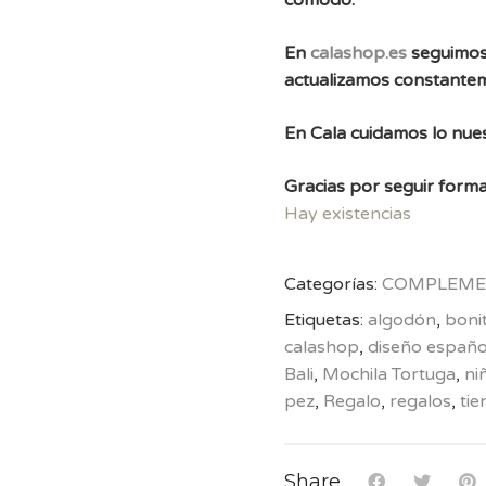
cómodo.
En
calashop.es
seguimos
actualizamos constante
En Cala cuidamos lo nues
Gracias por seguir forma
Hay existencias
Categorías:
COMPLEME
Etiquetas:
algodón
,
boni
calashop
,
diseño españo
Bali
,
Mochila Tortuga
,
ni
pez
,
Regalo
,
regalos
,
tie
Share