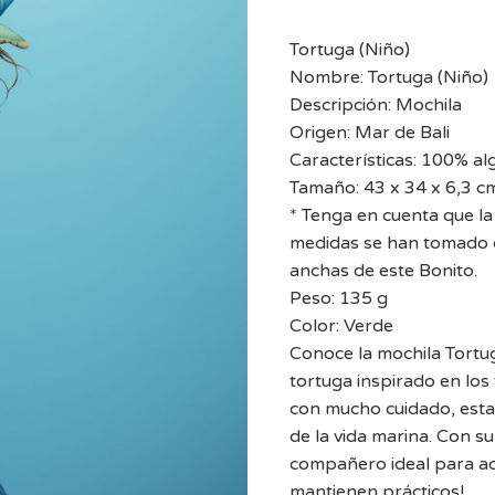
Tortuga (Niño)
Nombre: Tortuga (Niño)
Descripción: Mochila
Origen: Mar de Bali
Características: 100% a
Tamaño: 43 x 34 x 6,3 cm 
* Tenga en cuenta que la 
medidas se han tomado d
anchas de este Bonito.
Peso: 135 g
Color: Verde
Conoce la mochila Tortug
tortuga inspirado en los
con mucho cuidado, esta 
de la vida marina. Con su 
compañero ideal para aq
mantienen prácticos!