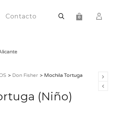
Contacto
0
licante
OS
>
Don Fisher
>
Mochila Tortuga
ortuga (Niño)