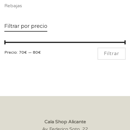
Rebajas
Filtrar por precio
Pr
Pr
Precio:
70€
—
80€
Filtrar
m
m
Cala Shop Alicante
Av. Federico Soto, 22