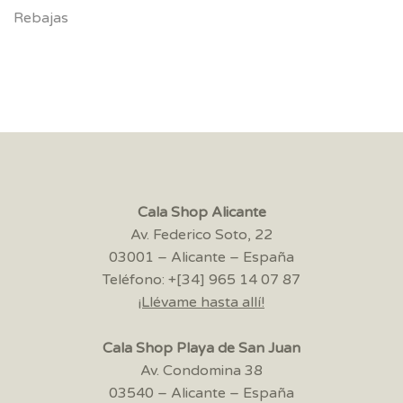
Rebajas
Cala Shop Alicante
Av. Federico Soto, 22
03001 – Alicante – España
Teléfono: +[34] 965 14 07 87
¡Llévame hasta allí!
Cala Shop Playa de San Juan
Av. Condomina 38
03540 – Alicante – España