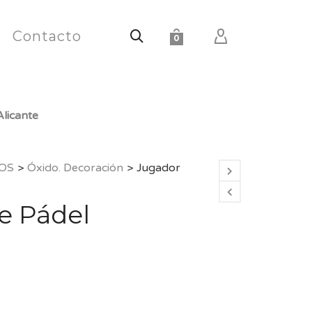
Contacto
0
licante
OS
>
Óxido. Decoración
>
Jugador
e Pádel