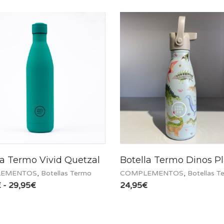
la Termo Vivid Quetzal
Botella Termo Dinos P
EMENTOS
,
Botellas Termo
COMPLEMENTOS
,
Botellas T
Rango
€
-
29,95
€
24,95
€
de
precios:
desde