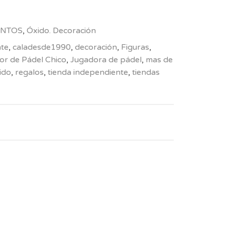
NTOS
,
Óxido. Decoración
nte
,
caladesde1990
,
decoración
,
Figuras
,
or de Pádel Chico
,
Jugadora de pádel
,
mas de
ido
,
regalos
,
tienda independiente
,
tiendas