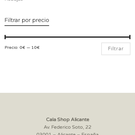
Filtrar por precio
Pr
Pr
Precio:
0€
—
10€
Filtrar
m
m
Cala Shop Alicante
Av. Federico Soto, 22
03001 – Alicante – España