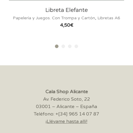
Libreta Elefante
Papelería y Juegos. Con Trompa y Cartón
,
Libretas A6
Pape
4,50
€
Cala Shop Alicante
Av. Federico Soto, 22
03001 – Alicante – España
Teléfono: +[34] 965 14 07 87
¡Llévame hasta allí!